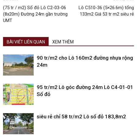
(75 tr / m2) Sổ đỏ Lô C2-03-06
Lô C510-36 (5×26.6m) tổng
(8x20m) Đường 24m gần trường
133m2 Giá 53 tr m2 siêu rẻ
UMT
BÀI VIẾT LIÊN QUAN
XEM THÊM
90 tr/m2 cho Lô 160m2 đường nhựa rộng
24m
95 tr/m2 Lô góc đường 24m Lô C4-01-01
Sổ đỏ
siêu rẻ chỉ 58 tr/m2 Lô sổ đỏ 183,8m2