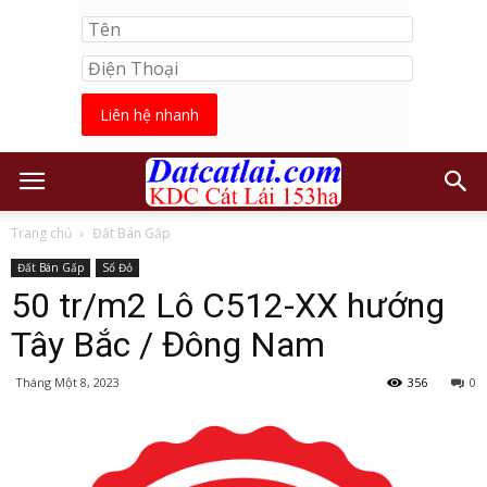
Liên hệ nhanh
Trang chủ
Đất Bán Gấp
Đất Bán Gấp
Sổ Đỏ
50 tr/m2 Lô C512-XX hướng
Tây Bắc / Đông Nam
Tháng Một 8, 2023
356
0