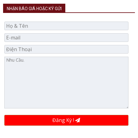
NHẬN BÁO GIÁ HOẶC KÝ GỬI
Đăng Ký !