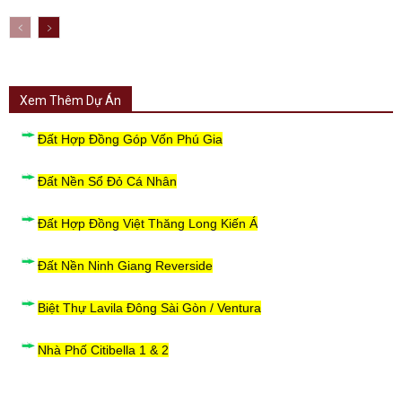
Xem Thêm Dự Án
Đất Hợp Đồng Góp Vốn Phú Gia
Đất Nền Sổ Đỏ Cá Nhân
Đất Hợp Đồng Việt Thăng Long Kiến Á
Đất Nền Ninh Giang Reverside
Biệt Thự Lavila Đông Sài Gòn / Ventura
Nhà Phố Citibella 1 & 2