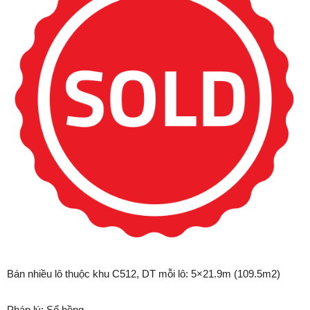
Bán nhiều lô thuộc khu C512,
DT mỗi lô: 5×21.9m (109.5m2)
Pháp lý: Sổ hồng