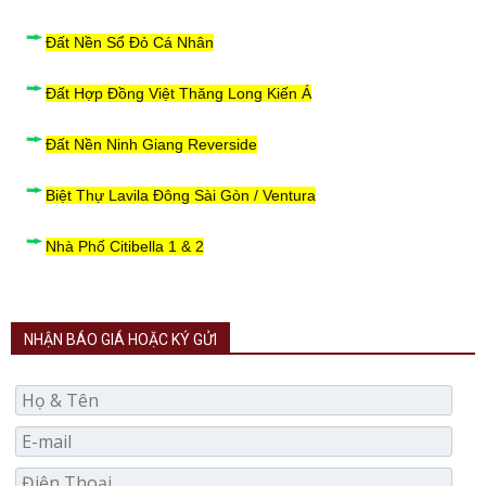
Đất Nền Sổ Đỏ Cá Nhân
Đất Hợp Đồng Việt Thăng Long Kiến Á
Đất Nền Ninh Giang Reverside
Biệt Thự Lavila Đông Sài Gòn / Ventura
Nhà Phố Citibella 1 & 2
NHẬN BÁO GIÁ HOẶC KÝ GỬI