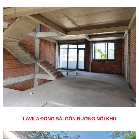
LAVILA ĐÔNG SÀI GÒN ĐƯỜNG NỘI KHU