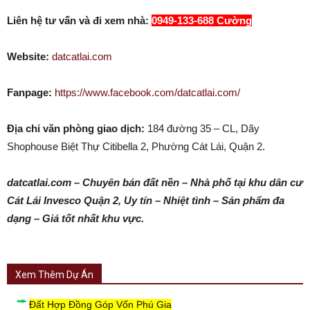
Liên hệ tư vấn và đi xem nhà:
0949-133-688 Cường
Website:
datcatlai.com
Fanpage:
https://www.facebook.com/datcatlai.com/
Địa chỉ văn phòng giao dịch:
184 đường 35 – CL, Dãy
Shophouse Biệt Thự Citibella 2, Phường Cát Lái, Quận 2.
datcatlai.com – Chuyên bán đất nền – Nhà phố tại khu dân cư
Cát Lái Invesco Quận 2, Uy tín – Nhiệt tình – Sản phẩm đa
dạng – Giá tốt nhất khu vực.
Xem Thêm Dự Án
Đất Hợp Đồng Góp Vốn Phú Gia