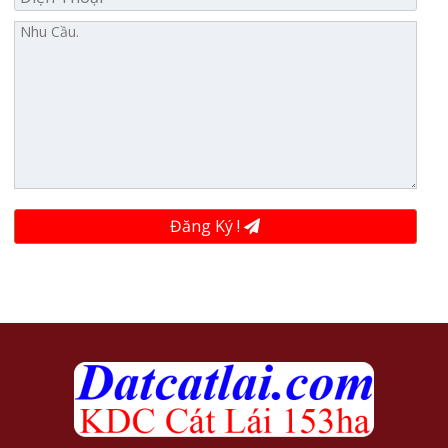
Đăng Ký !