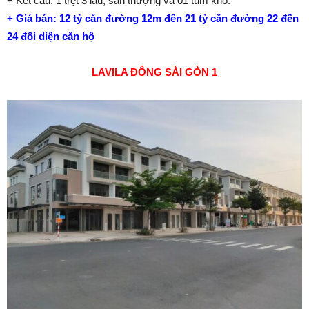
+ Kết cấu: 1 trệt 3 lầu, sân thượng và 01 tum kho.
+ Giá bán: 12 tỷ căn đường 12m đến 21 tỷ căn đường 22 đến
24 đối diện căn hộ
LAVILA ĐÔNG SÀI GÒN 1