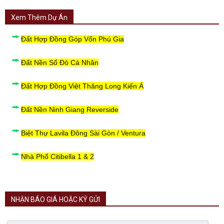
Xem Thêm Dự Án
Đất Hợp Đồng Góp Vốn Phú Gia
Đất Nền Sổ Đỏ Cá Nhân
Đất Hợp Đồng Việt Thăng Long Kiến Á
Đất Nền Ninh Giang Reverside
Biệt Thự Lavila Đông Sài Gòn / Ventura
Nhà Phố Citibella 1 & 2
NHẬN BÁO GIÁ HOẶC KÝ GỬI