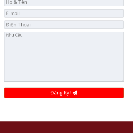
Đăng Ký !