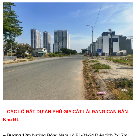
CÁC LÔ ĐẤT DỰ ÁN PHÚ GIA CÁT LÁI ĐANG CẦN BÁN
Khu B1
– Đường 12m hướng Đông Nam Lô B1-01-24 Diện tích 7x17m: