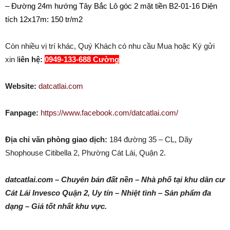
– Đường 24m hướng Tây Bắc Lô góc 2 mặt tiền B2-01-16 Diện
tích 12x17m: 150 tr/m2
Còn nhiều vị trí khác, Quý Khách có nhu cầu Mua hoặc Ký gửi
xin l
iên hệ:
0949-133-688 Cường
Website:
datcatlai.com
Fanpage:
https://www.facebook.com/datcatlai.com/
Địa chỉ văn phòng giao dịch:
184 đường 35 – CL, Dãy
Shophouse Citibella 2, Phường Cát Lái, Quận 2.
datcatlai.com – Chuyên bán đất nền – Nhà phố tại khu dân cư
Cát Lái Invesco Quận 2, Uy tín – Nhiệt tình – Sản phẩm đa
dạng – Giá tốt nhất khu vực.