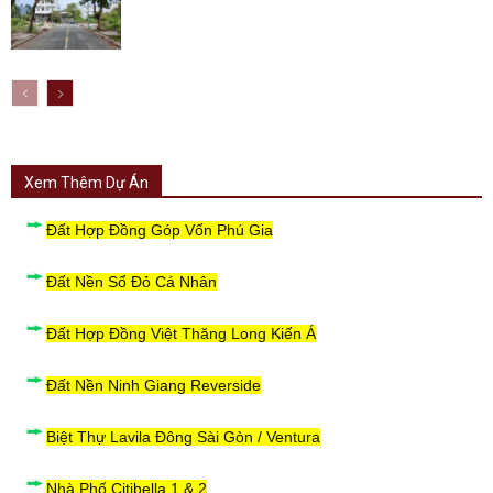
Xem Thêm Dự Án
Đất Hợp Đồng Góp Vốn Phú Gia
Đất Nền Sổ Đỏ Cá Nhân
Đất Hợp Đồng Việt Thăng Long Kiến Á
Đất Nền Ninh Giang Reverside
Biệt Thự Lavila Đông Sài Gòn / Ventura
Nhà Phố Citibella 1 & 2