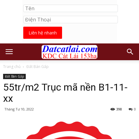
Liên hệ nhanh
Trang chủ
Đất Bán Gấp
Đất Bán Gấp
55tr/m2 Trục mã nền B1-11-
xx
Tháng Tư 10, 2022
398
0