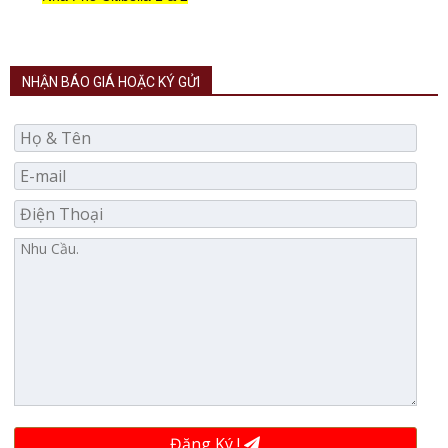
NHẬN BÁO GIÁ HOẶC KÝ GỬI
Đăng Ký !