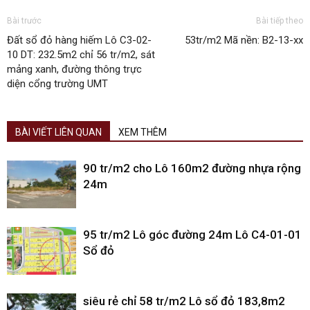
Bài trước
Bài tiếp theo
Đất sổ đỏ hàng hiếm Lô C3-02-
53tr/m2 Mã nền: B2-13-xx
10 DT: 232.5m2 chỉ 56 tr/m2, sát
mảng xanh, đường thông trực
diện cổng trường UMT
BÀI VIẾT LIÊN QUAN
XEM THÊM
90 tr/m2 cho Lô 160m2 đường nhựa rộng
24m
95 tr/m2 Lô góc đường 24m Lô C4-01-01
Sổ đỏ
siêu rẻ chỉ 58 tr/m2 Lô sổ đỏ 183,8m2