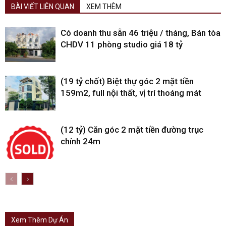
BÀI VIẾT LIÊN QUAN
XEM THÊM
Có doanh thu sẵn 46 triệu / tháng, Bán tòa
CHDV 11 phòng studio giá 18 tỷ
(19 tỷ chốt) Biệt thự góc 2 mặt tiền
159m2, full nội thất, vị trí thoáng mát
(12 tỷ) Căn góc 2 mặt tiền đường trục
chính 24m
Xem Thêm Dự Án