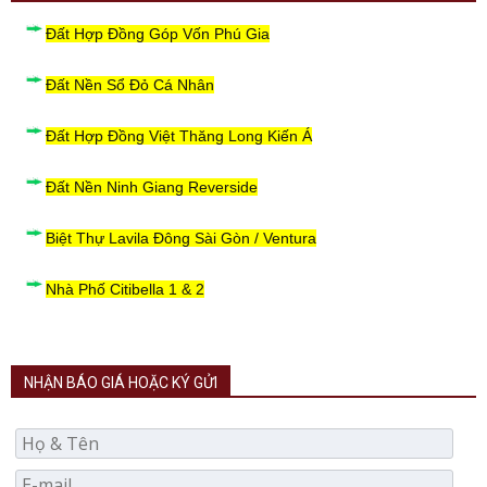
Đất Hợp Đồng Góp Vốn Phú Gia
Đất Nền Sổ Đỏ Cá Nhân
Đất Hợp Đồng Việt Thăng Long Kiến Á
Đất Nền Ninh Giang Reverside
Biệt Thự Lavila Đông Sài Gòn / Ventura
Nhà Phố Citibella 1 & 2
NHẬN BÁO GIÁ HOẶC KÝ GỬI