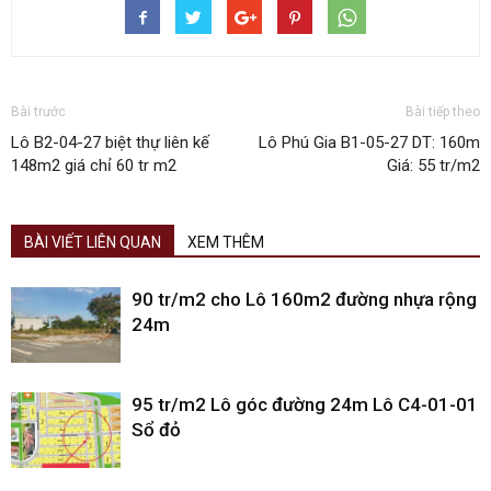
Bài trước
Bài tiếp theo
Lô B2-04-27 biệt thự liên kế
Lô Phú Gia B1-05-27 DT: 160m
148m2 giá chỉ 60 tr m2
Giá: 55 tr/m2
BÀI VIẾT LIÊN QUAN
XEM THÊM
90 tr/m2 cho Lô 160m2 đường nhựa rộng
24m
95 tr/m2 Lô góc đường 24m Lô C4-01-01
Sổ đỏ