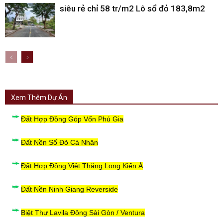
siêu rẻ chỉ 58 tr/m2 Lô sổ đỏ 183,8m2
Xem Thêm Dự Án
Đất Hợp Đồng Góp Vốn Phú Gia
Đất Nền Sổ Đỏ Cá Nhân
Đất Hợp Đồng Việt Thăng Long Kiến Á
Đất Nền Ninh Giang Reverside
Biệt Thự Lavila Đông Sài Gòn / Ventura