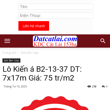
Liên hệ nhanh
Trang chủ
Đất Bán Gấp
Đất Bán Gấp
Lô Kiến á B2-13-37 DT:
7x17m Giá: 75 tr/m2
Tháng Tư 15, 2025
258
0