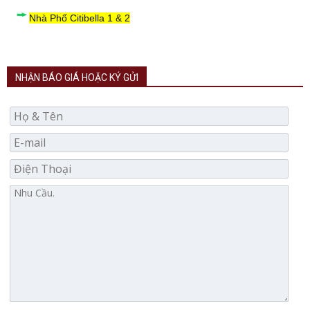
Nhà Phố Citibella 1 & 2
NHẬN BÁO GIÁ HOẶC KÝ GỬI