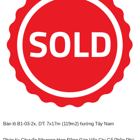
Bán lô B1-03-2x,
DT: 7x17m (119m2) hướng Tây Nam
Pháp lý: Chuyển Nhượng Hợp Đồng Góp Vốn Cty Cổ Phần Phú