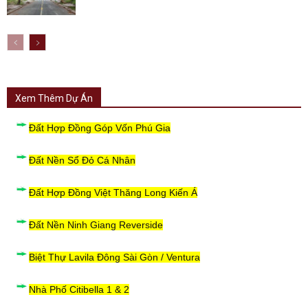
Xem Thêm Dự Án
Đất Hợp Đồng Góp Vốn Phú Gia
Đất Nền Sổ Đỏ Cá Nhân
Đất Hợp Đồng Việt Thăng Long Kiến Á
Đất Nền Ninh Giang Reverside
Biệt Thự Lavila Đông Sài Gòn / Ventura
Nhà Phố Citibella 1 & 2