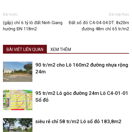
Bài trước
Bài tiếp theo
(gấp) chỉ 6 tỷ lô đất Ninh Giang
Đất sổ đỏ C4-04-04 DT: 8x20m
hướng ĐN 118m2
đường 48m chỉ 65 tr/m2
BÀI VIẾT LIÊN QUAN
XEM THÊM
90 tr/m2 cho Lô 160m2 đường nhựa rộng
24m
95 tr/m2 Lô góc đường 24m Lô C4-01-01
Sổ đỏ
siêu rẻ chỉ 58 tr/m2 Lô sổ đỏ 183,8m2