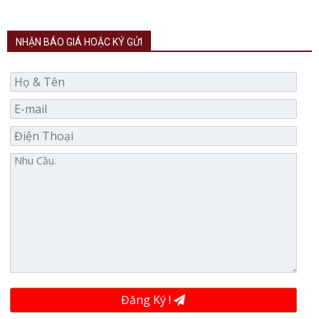
NHẬN BÁO GIÁ HOẶC KÝ GỬI
Đăng Ký !