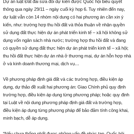
Dự án luật Đất đai sửa đổi dự kiến được Quốc hội biểu quyết
thông qua ngày 29/11 – ngày cuối kỳ họp 6. Tuy nhiên đến nay,
dự luật vẫn còn 14 nhóm nội dung có hai phương án cần xin ý
kiến, như: trường hợp thu hồi đất và thỏa thuận về nhận quyền
sử dụng đất thực hiện dự án phát triển kinh tế – xã hội không sử
dụng vốn ngân sách nhà nước; trường hợp thu hồi đất và đang
có quyền sử dụng đất thực hiện dự án phát triển kinh tế – xã hội;
thu hồi đất thực hiện dự án nhà ở thương mại, dự án hỗn hợp nhà
ở và kinh doanh thương mại, dịch vụ…
Về phương pháp định giá đất và các trường hợp, điều kiện áp
dụng, dự thảo đề xuất hai phương án: Giao Chính phủ quy định
trường hợp, điều kiện áp dụng từng phương pháp; hoặc quy định
tại Luật về nội dung phương pháp định giá đất và trường hợp,
điều kiện áp dụng từng phương pháp để bảo đảm tính công khai,
minh bạch, dễ áp dụng.
“Nếu chưa thống nhất được những vấn đề phức tạp, Quốc hội