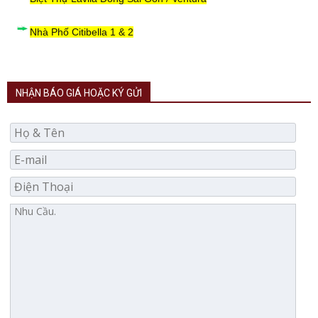
Nhà Phố Citibella 1 & 2
NHẬN BÁO GIÁ HOẶC KÝ GỬI