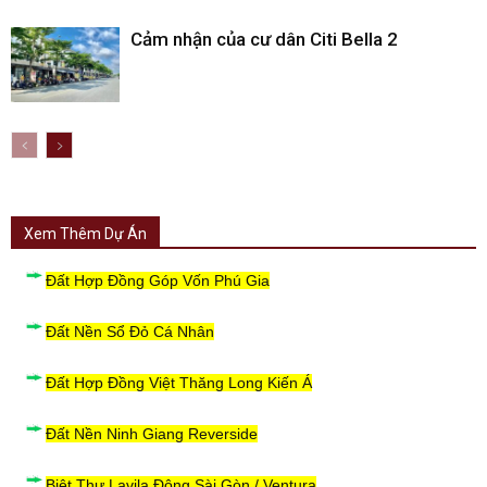
Cảm nhận của cư dân Citi Bella 2
Xem Thêm Dự Án
Đất Hợp Đồng Góp Vốn Phú Gia
Đất Nền Sổ Đỏ Cá Nhân
Đất Hợp Đồng Việt Thăng Long Kiến Á
Đất Nền Ninh Giang Reverside
Biệt Thự Lavila Đông Sài Gòn / Ventura