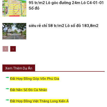
95 tr/m2 Lô góc đường 24m Lô C4-01-01
Sổ đỏ
siêu rẻ chỉ 58 tr/m2 Lô sổ đỏ 183,8m2
Xem Thêm Dự Án
Đất Hợp Đồng Góp Vốn Phú Gia
Đất Nền Sổ Đỏ Cá Nhân
Đất Hợp Đồng Việt Thăng Long Kiến Á