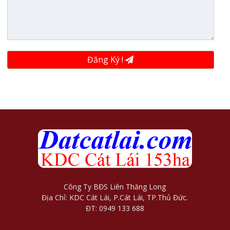
Đăng Ký !
Công Ty BĐS Liên Thăng Long
Địa Chỉ: KDC Cát Lái, P.Cát Lái, TP.Thủ Đức.
ĐT: 0949 133 688