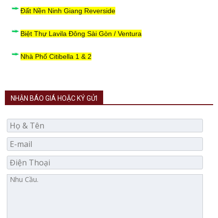
Đất Nền Ninh Giang Reverside
Biệt Thự Lavila Đông Sài Gòn / Ventura
Nhà Phố Citibella 1 & 2
NHẬN BÁO GIÁ HOẶC KÝ GỬI