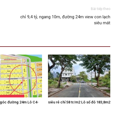
Bài tiếp theo
chỉ 9,4 tỷ, ngang 10m, đường 24m view con lạch
siêu mát
 góc đường 24m Lô C4-
siêu rẻ chỉ 58 tr/m2 Lô sổ đỏ 183,8m2