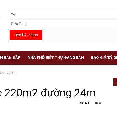
Liên hệ nhanh
N BÁN GẤP
NHÀ PHỐ BIỆT THỰ ĐANG BÁN
BÁO GIÁ/KÝ G
 đường 24m
óc 220m2 đường 24m
321
0