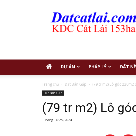
Đất
Nền
Cát
Lái
DỰ ÁN
PHÁP LÝ
ĐẤT NỀ
Trang chủ
Đất Bán Gấp
(79 tr m2) Lô góc 220m2
Đất Bán Gấp
(79 tr m2) Lô g
Tháng Tư 25, 2024