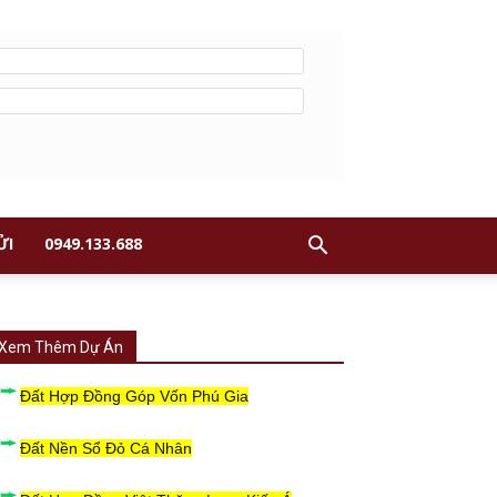
ỬI
0949.133.688
Xem Thêm Dự Án
Đất Hợp Đồng Góp Vốn Phú Gia
Đất Nền Sổ Đỏ Cá Nhân