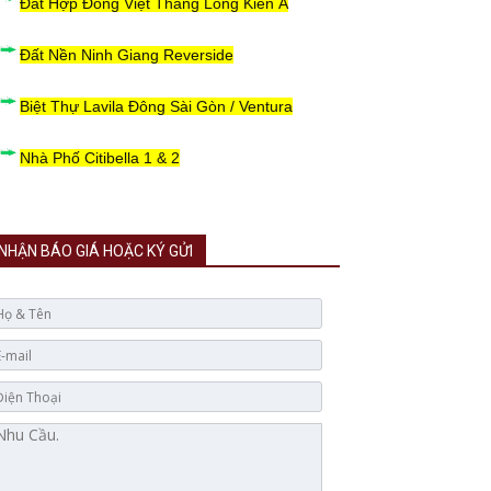
Đất Hợp Đồng Việt Thăng Long Kiến Á
Đất Nền Ninh Giang Reverside
Biệt Thự Lavila Đông Sài Gòn / Ventura
Nhà Phố Citibella 1 & 2
NHẬN BÁO GIÁ HOẶC KÝ GỬI