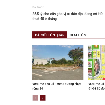
Bài trước
25,5 tỷ cho căn góc vị trí đắc địa, đang có HĐ
thuê 45 tr tháng
BÀI VIẾT LIÊN QUAN
XEM THÊM
90 tr/m2 cho Lô 160m2 đường nhựa
95 tr/m2 Lô
rộng 24m
01-01 Sổ đỏ