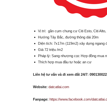
Vị trí: gần cụm chung cư Citi Esto, Citi Alto
Hướng Tây Bắc, đường thông dài 20m
Diện tích: 7x17m (119m2) xây dựng ngang
Giá 72 triệu /m2
Pháp lý: Sang nhượng cọc Hợp đồng mua nhà
Thích hợp mua đầu tư hoặc an cư
Liên hệ tư vấn và đi xem đất 24/7: 0901300
Website:
datcatlai.com
Fanpage:
https://www.facebook.com/datcatlai.