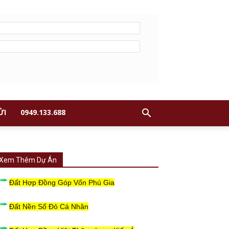
ỬI
0949.133.688
Xem Thêm Dự Án
Đất Hợp Đồng Góp Vốn Phú Gia
Đất Nền Sổ Đỏ Cá Nhân