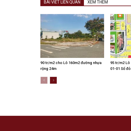
BÀI VIẾT LIÊN QUAN
XEM THÊM
90 tr/m2 cho Lô 160m2 đường nhựa
95 tr/m2 Lô
rộng 24m
01-01 Sổ đỏ