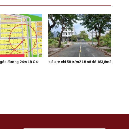
 góc đường 24m Lô C4-
siêu rẻ chỉ 58 tr/m2 Lô sổ đỏ 183,8m2