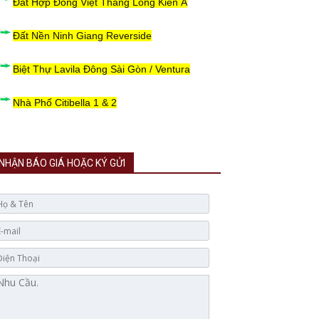
Đất Hợp Đồng Việt Thăng Long Kiến Á
Đất Nền Ninh Giang Reverside
Biệt Thự Lavila Đông Sài Gòn / Ventura
Nhà Phố Citibella 1 & 2
NHẬN BÁO GIÁ HOẶC KÝ GỬI