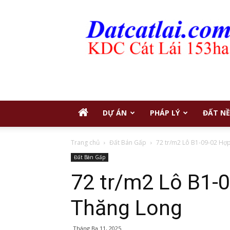
Đất
Nền
Cát
Lái
DỰ ÁN
PHÁP LÝ
ĐẤT NỀ
Trang chủ
Đất Bán Gấp
72 tr/m2 Lô B1-09-02 Hợp
Đất Bán Gấp
72 tr/m2 Lô B1-
Thăng Long
Tháng Ba 11, 2025