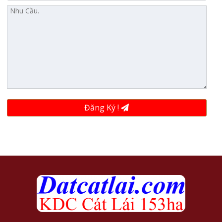
Đăng Ký !