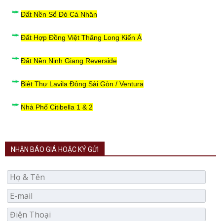
Đất Nền Sổ Đỏ Cá Nhân
Đất Hợp Đồng Việt Thăng Long Kiến Á
Đất Nền Ninh Giang Reverside
Biệt Thự Lavila Đông Sài Gòn / Ventura
Nhà Phố Citibella 1 & 2
NHẬN BÁO GIÁ HOẶC KÝ GỬI