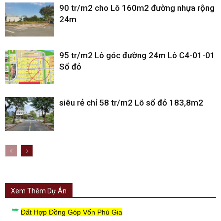
90 tr/m2 cho Lô 160m2 đường nhựa rộng
24m
95 tr/m2 Lô góc đường 24m Lô C4-01-01
Sổ đỏ
siêu rẻ chỉ 58 tr/m2 Lô sổ đỏ 183,8m2
Xem Thêm Dự Án
Đất Hợp Đồng Góp Vốn Phú Gia