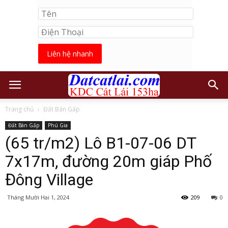
Liên hệ nhanh
Trang chủ
Đất Bán Gấp
Đất Bán Gấp
Phú Gia
(65 tr/m2) Lô B1-07-06 DT
7x17m, đường 20m giáp Phố
Đông Village
Tháng Mười Hai 1, 2024
209
0