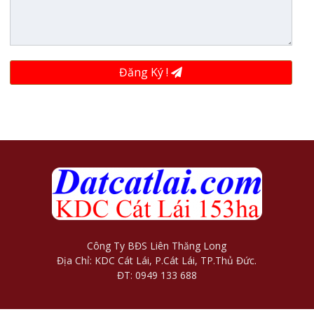
Đăng Ký !
Công Ty BĐS Liên Thăng Long
Địa Chỉ: KDC Cát Lái, P.Cát Lái, TP.Thủ Đức.
ĐT: 0949 133 688