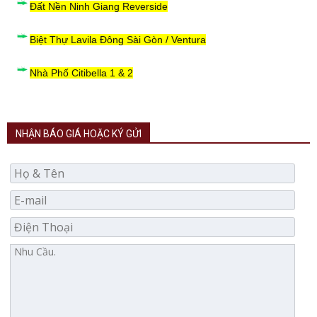
Đất Nền Ninh Giang Reverside
Biệt Thự Lavila Đông Sài Gòn / Ventura
Nhà Phố Citibella 1 & 2
NHẬN BÁO GIÁ HOẶC KÝ GỬI