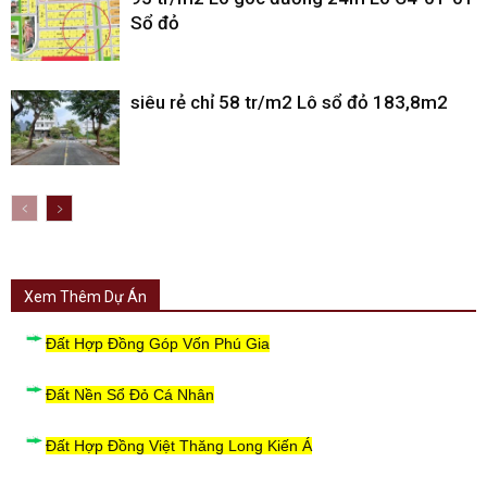
Sổ đỏ
siêu rẻ chỉ 58 tr/m2 Lô sổ đỏ 183,8m2
Xem Thêm Dự Án
Đất Hợp Đồng Góp Vốn Phú Gia
Đất Nền Sổ Đỏ Cá Nhân
Đất Hợp Đồng Việt Thăng Long Kiến Á