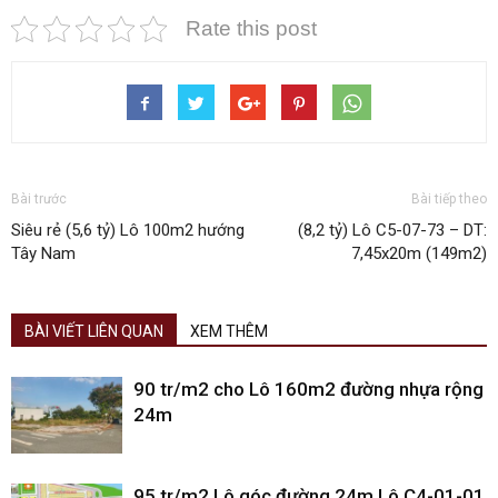
Rate this post
Bài trước
Bài tiếp theo
Siêu rẻ (5,6 tỷ) Lô 100m2 hướng
(8,2 tỷ) Lô C5-07-73 – DT:
Tây Nam
7,45x20m (149m2)
BÀI VIẾT LIÊN QUAN
XEM THÊM
90 tr/m2 cho Lô 160m2 đường nhựa rộng
24m
95 tr/m2 Lô góc đường 24m Lô C4-01-01