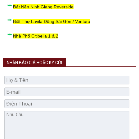
Đất Nền Ninh Giang Reverside
Biệt Thự Lavila Đông Sài Gòn / Ventura
Nhà Phố Citibella 1 & 2
NHẬN BÁO GIÁ HOẶC KÝ GỬI