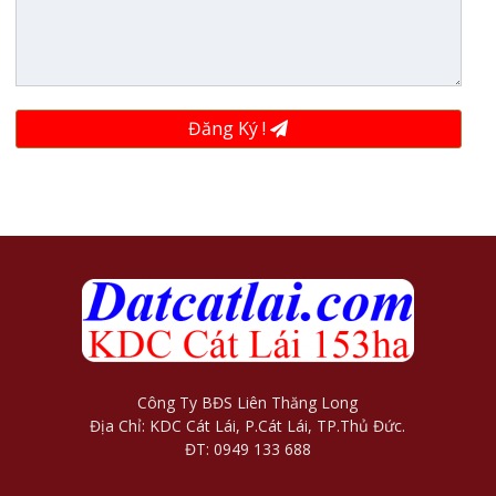
Đăng Ký !
Công Ty BĐS Liên Thăng Long
Địa Chỉ: KDC Cát Lái, P.Cát Lái, TP.Thủ Đức.
ĐT: 0949 133 688